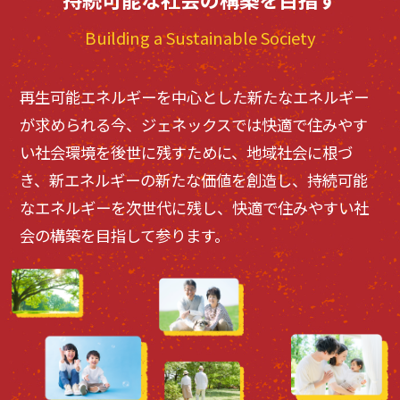
Building a Sustainable Society
再生可能エネルギーを中心とした新たなエネルギー
が求められる今、
ジェネックスでは快適で住みやす
い社会環境を後世に残すために、
地域社会に根づ
き、新エネルギーの新たな価値を創造し、
持続可能
なエネルギーを次世代に残し、
快適で住みやすい社
会の構築を目指して参ります。