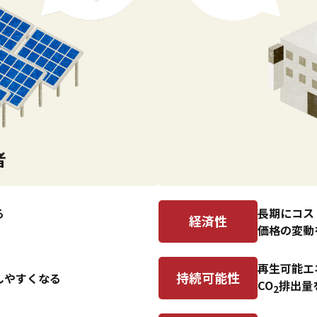
者
長期にコス
る
経済性
価格の変動
再生可能エ
持続可能性
しやすくなる
CO
排出量
2