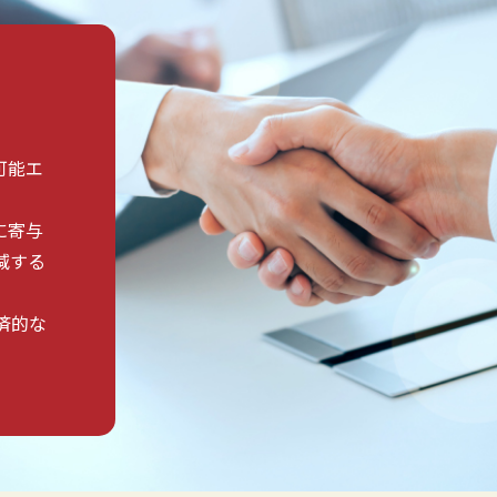
可能エ
に寄与
減する
済的な