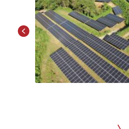
TER（旧み
よるマッチ
ーシップ
、オフサイト
極的な需要家