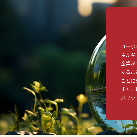
コーポ
ネルギ
企業が
するこ
ことに
また、
メリッ